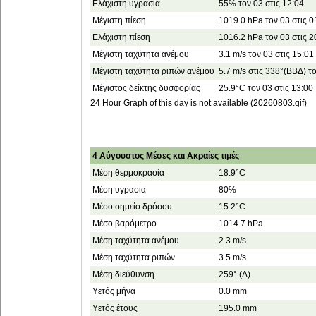
Ελάχιστη υγρασία
55% τον 03 στις 12:04
Μέγιστη πίεση
1019.0 hPa τον 03 στις 0
Ελάχιστη πίεση
1016.2 hPa τον 03 στις 2
Μέγιστη ταχύτητα ανέμου
3.1 m/s τον 03 στις 15:01
Μέγιστη ταχύτητα ριπών ανέμου
5.7 m/s στις 338°(ΒΒΔ) το
Μέγιστος δείκτης δυσφορίας
25.9°C τον 03 στις 13:00
24 Hour Graph of this day is not available (20260803.gif)
4 Αύγουστος Μέσες και Ακραίες τιμές
Μέση θερμοκρασία
18.9°C
Μέση υγρασία
80%
Μέσο σημείο δρόσου
15.2°C
Μέσο βαρόμετρο
1014.7 hPa
Μέση ταχύτητα ανέμου
2.3 m/s
Μέση ταχύτητα ριπών
3.5 m/s
Μέση διεύθυνση
259° (Δ)
Υετός μήνα
0.0 mm
Υετός έτους
195.0 mm