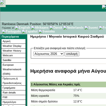
Ramloese Denmark Position: 56°00'59"N 12°05'16"E
Γλώσσα: el
Ημερήσιο / Μηνιαίο Ιστορικό Καιρού Σταθμού
Περιεχόμενα
Αρχική
Weather Display
Επιλέξτε μια αναφορά και πιέστε επιλογή:
Weather History
Webcam
Satellite
European
Weathernetwork
Ημερήσια αναφορά μήνα Αύγου
(EWN)
Πρόγνωση &
Προειδοποιήσεις
1 Αύγουστος Μέσες και Ακραίες τιμές
Γραφήματα
Μέση θερμοκρασία
17.4°C
Rain details
Μέση υγρασία
75%
FWI
Μέσο σημείο δρόσου
12.8°C
Ημερολόγιο