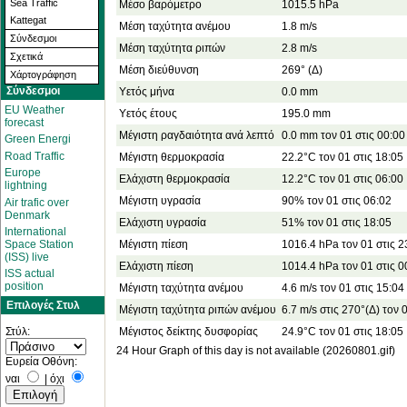
Sea Traffic
Μέσο βαρόμετρο
1015.5 hPa
Kattegat
Μέση ταχύτητα ανέμου
1.8 m/s
Σύνδεσμοι
Μέση ταχύτητα ριπών
2.8 m/s
Σχετικά
Μέση διεύθυνση
269° (Δ)
Χάρτoγράφηση
Σύνδεσμοι
Υετός μήνα
0.0 mm
EU Weather
Υετός έτους
195.0 mm
forecast
Μέγιστη ραγδαιότητα ανά λεπτό
0.0 mm τον 01 στις 00:00
Green Energi
Road Traffic
Μέγιστη θερμοκρασία
22.2°C τον 01 στις 18:05
Europe
Ελάχιστη θερμοκρασία
12.2°C τον 01 στις 06:00
lightning
Μέγιστη υγρασία
90% τον 01 στις 06:02
Air trafic over
Denmark
Ελάχιστη υγρασία
51% τον 01 στις 18:05
International
Μέγιστη πίεση
1016.4 hPa τον 01 στις 2
Space Station
(ISS) live
Ελάχιστη πίεση
1014.4 hPa τον 01 στις 0
ISS actual
position
Μέγιστη ταχύτητα ανέμου
4.6 m/s τον 01 στις 15:04
Επιλογές Στυλ
Μέγιστη ταχύτητα ριπών ανέμου
6.7 m/s στις 270°(Δ) τον 
Μέγιστος δείκτης δυσφορίας
24.9°C τον 01 στις 18:05
Στύλ:
24 Hour Graph of this day is not available (20260801.gif)
Ευρεία Οθόνη:
ναι
|
όχι