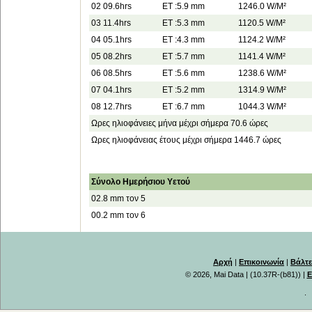
02 09.6hrs
ET :5.9 mm
1246.0 W/M²
03 11.4hrs
ET :5.3 mm
1120.5 W/M²
04 05.1hrs
ET :4.3 mm
1124.2 W/M²
05 08.2hrs
ET :5.7 mm
1141.4 W/M²
06 08.5hrs
ET :5.6 mm
1238.6 W/M²
07 04.1hrs
ET :5.2 mm
1314.9 W/M²
08 12.7hrs
ET :6.7 mm
1044.3 W/M²
Ωρες ηλιοφάνειες μήνα μέχρι σήμερα 70.6 ώρες
Ωρες ηλιοφάνειας έτους μέχρι σήμερα 1446.7 ώρες
Σύνολο Ημερήσιου Υετού
02.8 mm τον 5
00.2 mm τον 6
Αρχή
|
Επικοινωνία
|
Βάλτε
© 2026, Mai Data
| (10.37R-(b81)) |
Ε
.