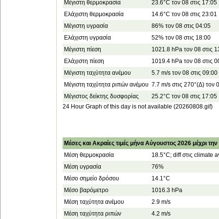
Μέγιστη θερμοκρασία
23.6°C τον 08 στις 17:05
Ελάχιστη θερμοκρασία
14.6°C τον 08 στις 23:01
Μέγιστη υγρασία
86% τον 08 στις 04:05
Ελάχιστη υγρασία
52% τον 08 στις 18:00
Μέγιστη πίεση
1021.8 hPa τον 08 στις 1
Ελάχιστη πίεση
1019.4 hPa τον 08 στις 0
Μέγιστη ταχύτητα ανέμου
5.7 m/s τον 08 στις 09:00
Μέγιστη ταχύτητα ριπών ανέμου
7.7 m/s στις 270°(Δ) τον 
Μέγιστος δείκτης δυσφορίας
25.2°C τον 08 στις 17:05
24 Hour Graph of this day is not available (20260808.gif)
Μέσες και Ακραίες τιμές μήνα Αύγουστος 2026 μέχρι την
Μέση θερμοκρασία
18.5°C; diff στις climate 
Μέση υγρασία
76%
Μέσο σημείο δρόσου
14.1°C
Μέσο βαρόμετρο
1016.3 hPa
Μέση ταχύτητα ανέμου
2.9 m/s
Μέση ταχύτητα ριπών
4.2 m/s