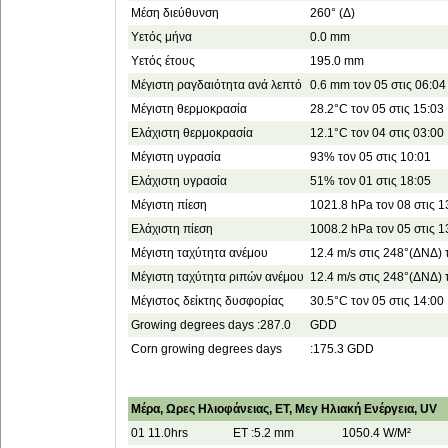
Μέση διεύθυνση
260° (Δ)
Υετός μήνα
0.0 mm
Υετός έτους
195.0 mm
Μέγιστη ραγδαιότητα ανά λεπτό
0.6 mm τον 05 στις 06:04
Μέγιστη θερμοκρασία
28.2°C τον 05 στις 15:03
Ελάχιστη θερμοκρασία
12.1°C τον 04 στις 03:00
Μέγιστη υγρασία
93% τον 05 στις 10:01
Ελάχιστη υγρασία
51% τον 01 στις 18:05
Μέγιστη πίεση
1021.8 hPa τον 08 στις 1
Ελάχιστη πίεση
1008.2 hPa τον 05 στις 1
Μέγιστη ταχύτητα ανέμου
12.4 m/s στις 248°(ΔΝΔ) 
Μέγιστη ταχύτητα ριπών ανέμου
12.4 m/s στις 248°(ΔΝΔ) 
Μέγιστος δείκτης δυσφορίας
30.5°C τον 05 στις 14:00
Growing degrees days :287.0
GDD
Corn growing degrees days
:175.3 GDD
Μέρα, Ωρες Ηλιοφάνειας, ET, Μεγ Ηλιακή Ενέργεια, UV
01 11.0hrs
ET :5.2 mm
1050.4 W/M²