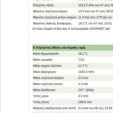
Ελάχιστη πίεση
1013.2 hPa τον 07 στις 0
Μέγιστη ταχύτητα ανέμου
10.3 m/s τον 07 στις 09:0
Μέγιστη ταχύτητα ριπών ανέμου
11.3 m/s στις 270°(Δ) τον
Μέγιστος δείκτης δυσφορίας
19.2°C τον 07 στις 16:01
24 Hour Graph of this day is not available (20260807.gif)
8 Αύγουστος Μέσες και Ακραίες τιμές
Μέση θερμοκρασία
18.2°C
Μέση υγρασία
71%
Μέσο σημείο δρόσου
12.7°C
Μέσο βαρόμετρο
1020.4 hPa
Μέση ταχύτητα ανέμου
3.0 m/s
Μέση ταχύτητα ριπών
4.3 m/s
Μέση διεύθυνση
247° (ΔΝΔ)
Υετός μήνα
3.0 mm
Υετός έτους
198.0 mm
Μέγιστη ραγδαιότητα ανά λεπτό
0.0 mm τον 08 στις 23:05