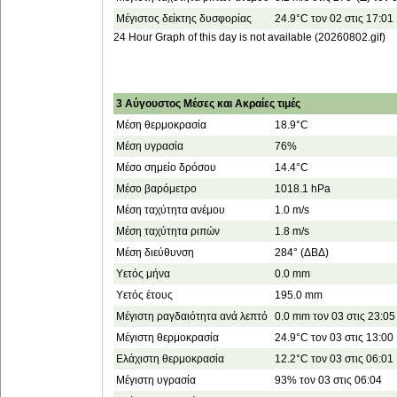
Μέγιστος δείκτης δυσφορίας
24.9°C τον 02 στις 17:01
24 Hour Graph of this day is not available (20260802.gif)
3 Αύγουστος Μέσες και Ακραίες τιμές
Μέση θερμοκρασία
18.9°C
Μέση υγρασία
76%
Μέσο σημείο δρόσου
14.4°C
Μέσο βαρόμετρο
1018.1 hPa
Μέση ταχύτητα ανέμου
1.0 m/s
Μέση ταχύτητα ριπών
1.8 m/s
Μέση διεύθυνση
284° (ΔΒΔ)
Υετός μήνα
0.0 mm
Υετός έτους
195.0 mm
Μέγιστη ραγδαιότητα ανά λεπτό
0.0 mm τον 03 στις 23:05
Μέγιστη θερμοκρασία
24.9°C τον 03 στις 13:00
Ελάχιστη θερμοκρασία
12.2°C τον 03 στις 06:01
Μέγιστη υγρασία
93% τον 03 στις 06:04