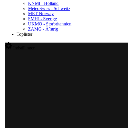
KNMI - Holland
MeteoSwiss - Schweitz
MET Norway
SMHI - Sverige
UKMO - Storbritannien
ZAMG - Ã˜strig
Toplister
Indstillinger