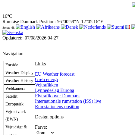
16°C
Ramløse Danmark Position: 56°00'59"N 12°05'16"E
Sprog: dk
Opdateret
:
07/08/2026 04:27
Navigation
Links
Forside
Weather Display
EU Weather forecast
Grøn energi
Weather History
Vejtrafikken
Webkamera
Lynnedeslag Europa
Flytrafik over Danmark
Satellit
Internationale rumstation (ISS) live
Europæisk
Rumstationens position
Vejrnetværk
Design options
(EWN)
Vejrudsigt &
Farve:
varsler