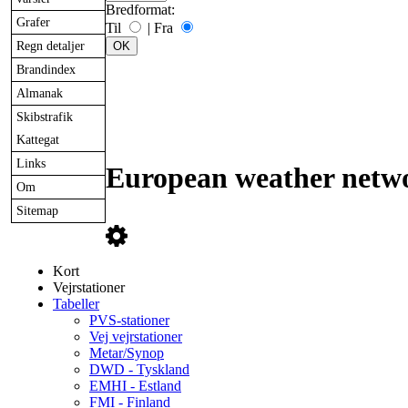
Bredformat:
Grafer
Til
|
Fra
Regn detaljer
Brandindex
Almanak
Skibstrafik
Kattegat
Links
European weather netwo
Om
Sitemap
Kort
Vejrstationer
Tabeller
PVS-stationer
Vej vejrstationer
Metar/Synop
DWD - Tyskland
EMHI - Estland
FMI - Finland