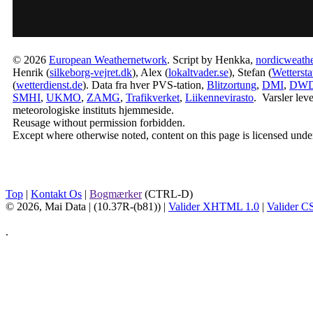
© 2026
European Weathernetwork
. Script by Henkka,
nordicweathe
Henrik (
silkeborg-vejret.dk
), Alex (
lokaltvader.se
), Stefan (
Wetterst
(
wetterdienst.de
). Data fra hver PVS-tation,
Blitzortung
,
DMI
,
DW
SMHI
,
UKMO
,
ZAMG
,
Trafikverket
,
Liikennevirasto
. Varsler lev
meteorologiske instituts hjemmeside.
Reusage without permission forbidden.
Except where otherwise noted, content on this page is licensed unde
Top
|
Kontakt Os
|
Bogmærker
(CTRL-D)
© 2026, Mai Data
| (10.37R-(b81)) |
Valider XHTML 1.0
|
Valider C
.