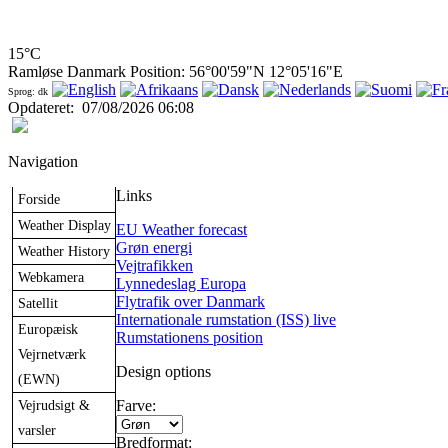
15°C
Ramløse Danmark Position: 56°00'59"N 12°05'16"E
Sprog: dk
Opdateret
:
07/08/2026 06:08
Navigation
Links
Forside
Weather Display
EU Weather forecast
Grøn energi
Weather History
Vejtrafikken
Webkamera
Lynnedeslag Europa
Flytrafik over Danmark
Satellit
Internationale rumstation (ISS) live
Europæisk
Rumstationens position
Vejrnetværk
Design options
(EWN)
Vejrudsigt &
Farve:
varsler
Bredformat: