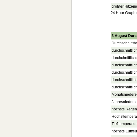
größter Hitzein
24 Hour Graph of
3 August Durc
Durchschnittst
durchschnittlic
durchchnittlich
durchschnittlic
durchschnittli
durchschnittli
durchschnittlic
Monatsnieders
Jahresnieders
höchste Regenr
Höchsttempera
Tiefttemperatur
höchste Luftfe