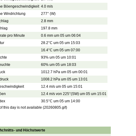
che Böengeschwindigkeit
4.0 m/s
he Windrichtung
277° (W)
chlag
2.8 mm
chlag
197.8 mm
ate pro Minute
0.6 mm um 05 um 06:04
tur
28.2°C um 05 um 15:03
16.4°C um 05 um 07:00
uchte
93% um 05 um 10:01
feuchte
60% um 05 um 18:03
uck
1012.7 hPa um 05 um 00:01
tdruck
1008.2 hPa um 05 um 13:01
eschwindigkeit
12.4 m/s um 05 um 15:01
öen
12.4 m/s von 225°(SW) um 05 um 15:01
dex
30.5°C um 05 um 14:00
 this day is not available (20260805.gif)
hchnitts- und Höchstwerte