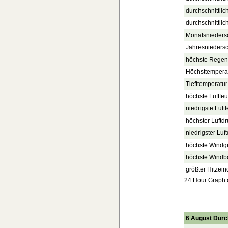
durchschnittli
durchschnittlic
Monatsnieders
Jahresnieders
höchste Regenr
Höchsttempera
Tiefttemperatur
höchste Luftfe
niedrigste Luft
höchster Luftdr
niedrigster Luf
höchste Windg
höchste Windb
größter Hitzein
24 Hour Graph of
6 August Durc