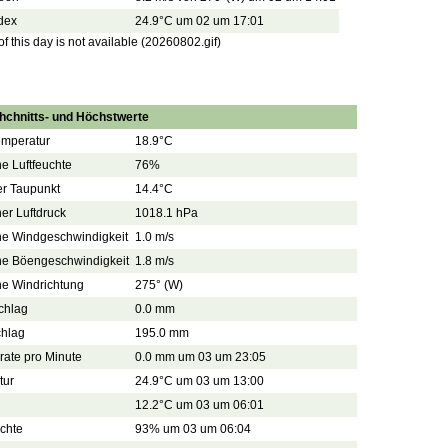
dex
24.9°C um 02 um 17:01
 this day is not available (20260802.gif)
hchnitts- und Höchstwerte
emperatur
18.9°C
he Luftfeuchte
76%
er Taupunkt
14.4°C
her Luftdruck
1018.1 hPa
che Windgeschwindigkeit
1.0 m/s
che Böengeschwindigkeit
1.8 m/s
he Windrichtung
275° (W)
chlag
0.0 mm
chlag
195.0 mm
ate pro Minute
0.0 mm um 03 um 23:05
tur
24.9°C um 03 um 13:00
12.2°C um 03 um 06:01
uchte
93% um 03 um 06:04