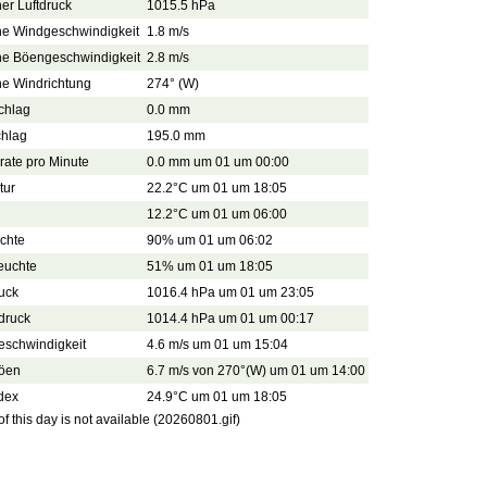
her Luftdruck
1015.5 hPa
che Windgeschwindigkeit
1.8 m/s
che Böengeschwindigkeit
2.8 m/s
he Windrichtung
274° (W)
chlag
0.0 mm
chlag
195.0 mm
ate pro Minute
0.0 mm um 01 um 00:00
tur
22.2°C um 01 um 18:05
12.2°C um 01 um 06:00
uchte
90% um 01 um 06:02
feuchte
51% um 01 um 18:05
uck
1016.4 hPa um 01 um 23:05
tdruck
1014.4 hPa um 01 um 00:17
eschwindigkeit
4.6 m/s um 01 um 15:04
öen
6.7 m/s von 270°(W) um 01 um 14:00
dex
24.9°C um 01 um 18:05
 this day is not available (20260801.gif)