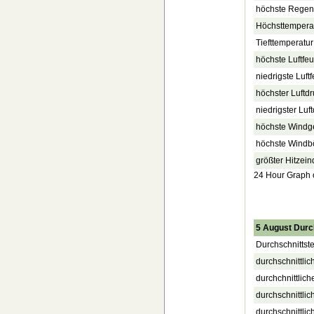
höchste Regenr
Höchsttempera
Tiefttemperatur
höchste Luftfe
niedrigste Luft
höchster Luftdr
niedrigster Luf
höchste Windg
höchste Windb
größter Hitzein
24 Hour Graph of
5 August Durc
Durchschnittst
durchschnittlic
durchchnittlich
durchschnittlic
durchschnittli