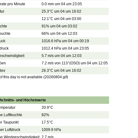
ate pro Minute
0.0 mm um 04 um 23:05
tur
25.3°C um 04 um 16:02
12.1°C um 04 um 03:00
uchte
91% um 04 um 03:02
feuchte
66% um 04 um 12:03
uck
1016.6 hPa um 04 um 00:19
tdruck
1012.4 hPa um 04 um 23:05
eschwindigkeit
5.7 m/s um 04 um 12:03
öen
7.2 m/s von 113°(OSO) um 04 um 12:05
dex
26.3°C um 04 um 16:02
 this day is not available (20260804.gif)
hchnitts- und Höchstwerte
emperatur
20.9°C
he Luftfeuchte
82%
er Taupunkt
17.5°C
her Luftdruck
1009.9 hPa
che Windgeschwindigkeit
2.7 m/s