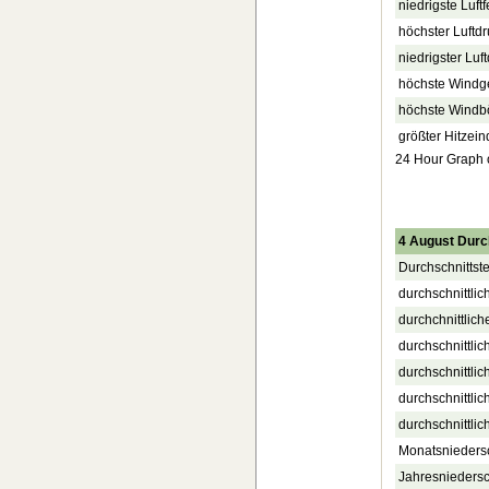
niedrigste Luft
höchster Luftdr
niedrigster Luf
höchste Windg
höchste Windb
größter Hitzein
24 Hour Graph of
4 August Durc
Durchschnittst
durchschnittlic
durchchnittlich
durchschnittlic
durchschnittli
durchschnittli
durchschnittlic
Monatsnieders
Jahresnieders