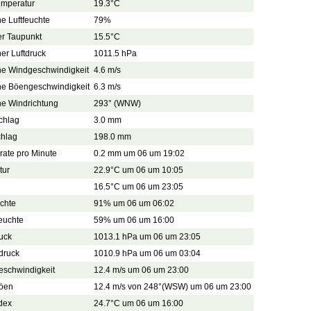
emperatur
19.3°C
he Luftfeuchte
79%
er Taupunkt
15.5°C
her Luftdruck
1011.5 hPa
che Windgeschwindigkeit
4.6 m/s
che Böengeschwindigkeit
6.3 m/s
he Windrichtung
293° (WNW)
chlag
3.0 mm
chlag
198.0 mm
ate pro Minute
0.2 mm um 06 um 19:02
tur
22.9°C um 06 um 10:05
16.5°C um 06 um 23:05
uchte
91% um 06 um 06:02
feuchte
59% um 06 um 16:00
uck
1013.1 hPa um 06 um 23:05
tdruck
1010.9 hPa um 06 um 03:04
eschwindigkeit
12.4 m/s um 06 um 23:00
öen
12.4 m/s von 248°(WSW) um 06 um 23:00
dex
24.7°C um 06 um 16:00