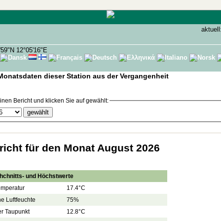
aktuell
'59"N 12°05'16"E
Monatsdaten dieser Station aus der Vergangenheit
nen Bericht und klicken Sie auf gewählt:
icht für den Monat August 2026
hchnitts- und Höchstwerte
emperatur
17.4°C
he Luftfeuchte
75%
er Taupunkt
12.8°C