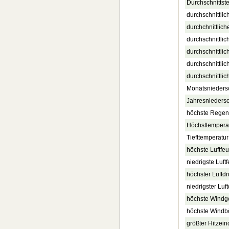
Durchschnittst
durchschnittlic
durchchnittlich
durchschnittlic
durchschnittli
durchschnittli
durchschnittlic
Monatsnieders
Jahresnieders
höchste Regenr
Höchsttempera
Tiefttemperatur
höchste Luftfe
niedrigste Luft
höchster Luftdr
niedrigster Luf
höchste Windg
höchste Windb
größter Hitzein