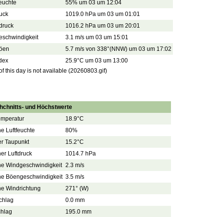
feuchte
55% um 03 um 12:04
uck
1019.0 hPa um 03 um 01:01
tdruck
1016.2 hPa um 03 um 20:01
eschwindigkeit
3.1 m/s um 03 um 15:01
öen
5.7 m/s von 338°(NNW) um 03 um 17:02
dex
25.9°C um 03 um 13:00
 this day is not available (20260803.gif)
hchnitts- und Höchstwerte
emperatur
18.9°C
he Luftfeuchte
80%
er Taupunkt
15.2°C
her Luftdruck
1014.7 hPa
che Windgeschwindigkeit
2.3 m/s
che Böengeschwindigkeit
3.5 m/s
he Windrichtung
271° (W)
chlag
0.0 mm
chlag
195.0 mm