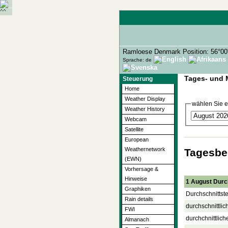
Ramloese Denmark Position: 56°00
Sprache: de
Tages- und 
Steuerung
Home
Weather Display
wählen Sie ei
Weather History
Webcam
Satellite
European
Weathernetwork
Tagesber
(EWN)
Vorhersage &
Hinweise
1 August Durc
Graphiken
Durchschnittst
Rain details
durchschnittlic
FWI
durchchnittlich
Almanach