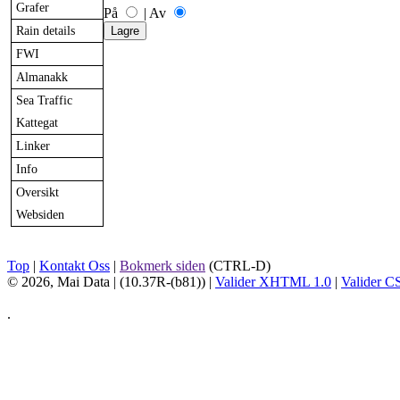
Grafer
På
|
Av
Rain details
FWI
Almanakk
Sea Traffic
Kattegat
Linker
Info
Oversikt
Websiden
Top
|
Kontakt Oss
|
Bokmerk siden
(CTRL-D)
© 2026, Mai Data
| (10.37R-(b81)) |
Valider XHTML 1.0
|
Valider C
.