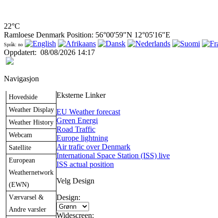
22°C
Ramloese Denmark Position: 56°00'59"N 12°05'16"E
Språk: no
Oppdatert
:
08/08/2026 14:17
Navigasjon
Eksterne Linker
Hovedside
Weather Display
EU Weather forecast
Green Energi
Weather History
Road Traffic
Webcam
Europe lightning
Air trafic over Denmark
Satellite
International Space Station (ISS) live
European
ISS actual position
Weathernetwork
Velg Design
(EWN)
Værvarsel &
Design:
Andre varsler
Widescreen: