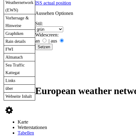
Weathernetwork
ISS actual position
(EWN)
Aussehen Optionen
Vorhersage &
Stil:
Hinweise
Graphiken
Widescreen:
an
|
aus
Rain details
FWI
Almanach
Sea Traffic
Kattegat
Links
European weather netwo
über
Webseite Inhalt
Karte
Wetterstationen
Tabellen