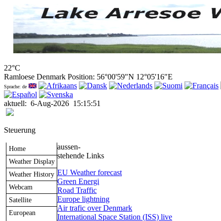
22°C
Ramloese Denmark Position: 56°00'59"N 12°05'16"E
Sprache: de
aktuell
:
6-Aug-2026
15:15:51
Steuerung
aussen-
Home
stehende Links
Weather Display
EU Weather forecast
Weather History
Green Energi
Webcam
Road Traffic
Europe lightning
Satellite
Air trafic over Denmark
European
International Space Station (ISS) live