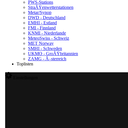
PWS-Stations
StraÃŸenwetterstationen
Metar/Synop
DWD - Deutschland
EMHI - Estland
FMI - Finnland
KNMI - Niederlande
MeteoSwiss - Schweiz
MET Norway
SMHI - Schweden
UKMO - GroÃŸbritannien
ZAMG - Ã–sterreich
Toplisten
Einstellungen