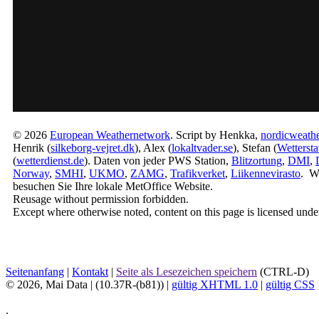
© 2026
European Weathernetwork
. Script by Henkka,
nordicweathe
Henrik (
silkeborg-vejret.dk
), Alex (
lokaltvader.se
), Stefan (
Wetterst
(
wetterdienst.de
). Daten von jeder PWS Station,
Blitzortung
,
DMI
,
Norway
,
SMHI
,
UKMO
,
ZAMG
,
Trafikverket
,
Liikennevirasto
. W
besuchen Sie Ihre lokale MetOffice Website.
Reusage without permission forbidden.
Except where otherwise noted, content on this page is licensed unde
Seitenanfang
|
Kontakt
|
Seite als Lesezeichen speichern
(CTRL-D)
© 2026, Mai Data
| (10.37R-(b81)) |
gültig XHTML 1.0
|
gültig CSS
.