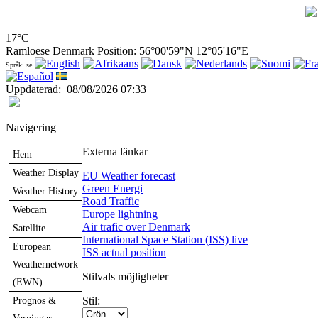
17°C
Ramloese Denmark Position: 56°00'59"N 12°05'16"E
Språk: se
Uppdaterad
:
08/08/2026 07:33
Navigering
Externa länkar
Hem
Weather Display
EU Weather forecast
Green Energi
Weather History
Road Traffic
Webcam
Europe lightning
Air trafic over Denmark
Satellite
International Space Station (ISS) live
European
ISS actual position
Weathernetwork
Stilvals möjligheter
(EWN)
Prognos &
Stil: