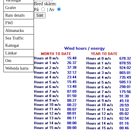
Varningar
Bred skärm:
Grafer
På
|
Av
Rain details
FWI
Almanacka
Sea Traffic
Kattegat
Länkar
Om
Websida karta