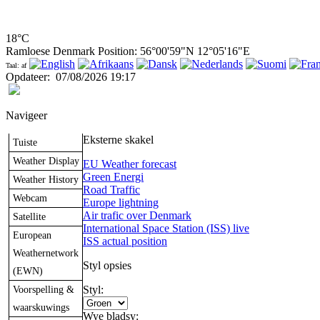
18°C
Ramloese Denmark Position: 56°00'59"N 12°05'16"E
Taal: af
Opdateer
:
07/08/2026 19:17
Navigeer
Eksterne skakel
Tuiste
Weather Display
EU Weather forecast
Green Energi
Weather History
Road Traffic
Webcam
Europe lightning
Air trafic over Denmark
Satellite
International Space Station (ISS) live
European
ISS actual position
Weathernetwork
Styl opsies
(EWN)
Voorspelling &
Styl:
waarskuwings
Wye bladsy: